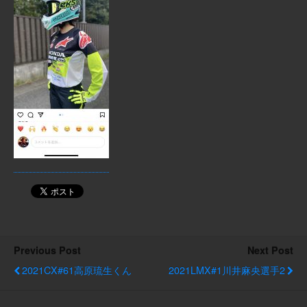
Previous Post
Next Post
2021CX#61高原琉生くん
2021LMX#1川井麻央選手2