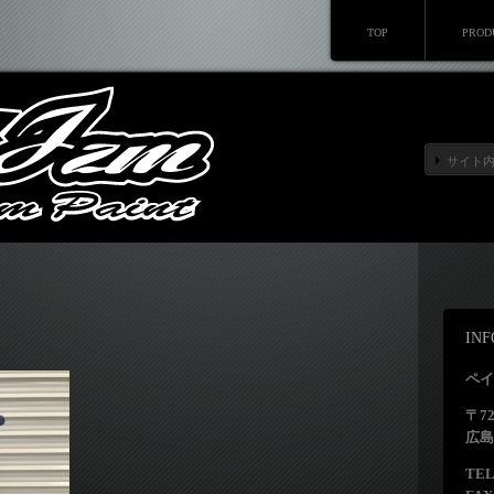
TOP
PROD
IN
ペイ
〒72
広島
TEL