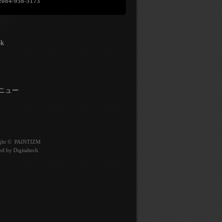
:084-958-3173
ok
ニュー
ght ©
PAINTIZM
ed by
Digitaltech