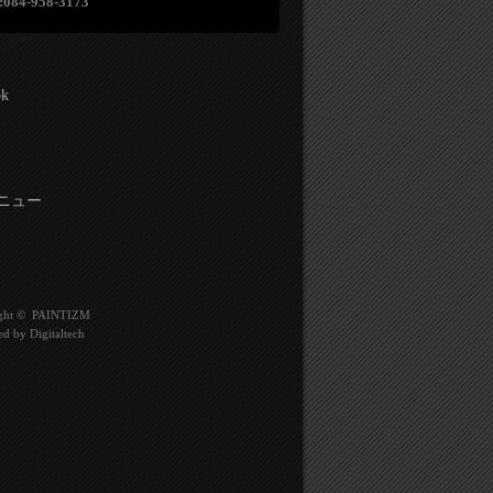
:084-958-3173
ok
ニュー
ght ©
PAINTIZM
ed by
Digitaltech