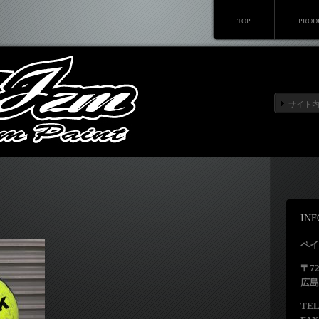
TOP
PROD
IN
ペイ
〒72
広島
TEL